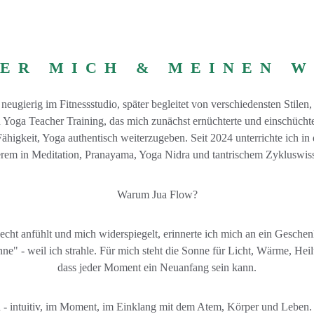
ER MICH & MEINEN 
ugierig im Fitnessstudio, später begleitet von verschiedensten Stilen
oga Teacher Training, das mich zunächst ernüchterte und einschüchter
ähigkeit, Yoga authentisch weiterzugeben. Seit 2024 unterrichte ich in
erem in Meditation, Pranayama, Yoga Nidra und tantrischem Zykluswisse
Warum Jua Flow?
ht anfühlt und mich widerspiegelt, erinnerte ich mich an ein Geschenk 
" - weil ich strahle. Für mich steht die Sonne für Licht, Wärme, Heil
dass jeder Moment ein Neuanfang sein kann.
n - intuitiv, im Moment, im Einklang mit dem Atem, Körper und Leben. M